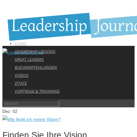
HOME
LEADERSHIP LESSONS
GREAT LEADERS
BUCHEMPFEHLUNGEN
VIDEOS
ZITATE
VORTRÄGE & TRAININGS
Dez.
02
Finden Sie Ihre Vision