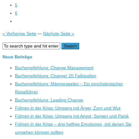
5
6
« Vorherige Seite
—
Nächste Seite »
Neue Beiträge
Buchempfehlung: Change Management
Buchempfehlung: Change! 20 Fallstudien
Buchempfehlung: Männerseelen – Ein psychologischer
Reiseführer
Buchempfehlung: Leading Change
Führen in der Krise: Umgang mit Ärger, Zorn und Wut
Führen in der Krise: Umgang mit Angst, Sorgen und Panik
Führen in der Krise – drei heftige Emotionen, mit denen Sie
umgehen können sollten