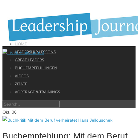
HOME
LEADERSHIP LESSONS
GREAT LEADERS
BUCHEMPFEHLUNGEN
VIDEOS
ZITATE
VORTRÄGE & TRAININGS
Okt.
06
Buchempfehlung: Mit dem Beruf