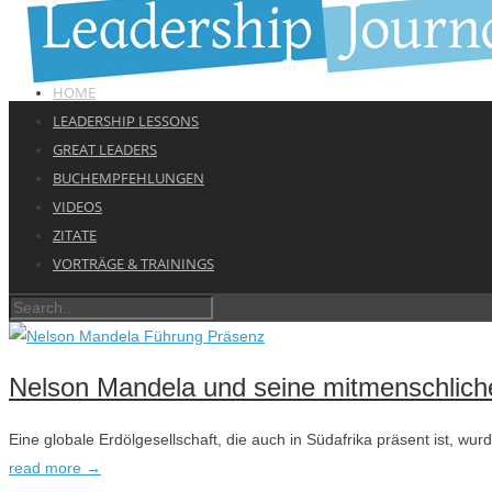
HOME
LEADERSHIP LESSONS
GREAT LEADERS
BUCHEMPFEHLUNGEN
VIDEOS
ZITATE
VORTRÄGE & TRAININGS
Nelson Mandela und seine mitmenschliche
Eine globale Erdölgesellschaft, die auch in Südafrika präsent ist, 
read more →