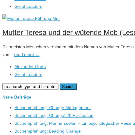
Great Leaders
Mutter Teresa und der wütende Mob (Lese
Die meisten Menschen verbinden mit dem Namen von Mutter Teresa a
von...
read more →
Alexander Groth
Great Leaders
Neue Beiträge
Buchempfehlung: Change Management
Buchempfehlung: Change! 20 Fallstudien
Buchempfehlung: Männerseelen – Ein psychologischer Reisefü
Buchempfehlung: Leading Change